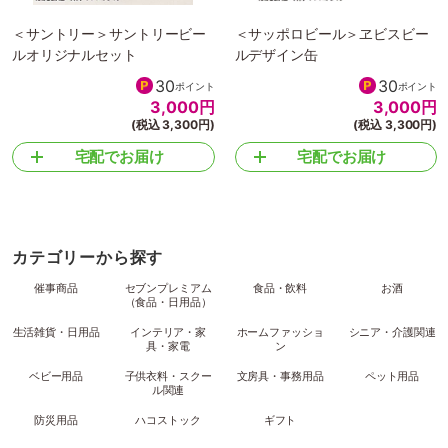
＜サントリー＞サントリービー
＜サッポロビール＞ヱビスビー
ルオリジナルセット
ルデザイン缶
30
30
ポイント
ポイント
3,000
円
3,000
円
(税込 3,300円)
(税込 3,300円)
宅配でお届け
宅配でお届け
カテゴリーから探す
催事商品
セブンプレミアム
食品・飲料
お酒
（食品・日用品）
生活雑貨・日用品
インテリア・家
ホームファッショ
シニア・介護関連
具・家電
ン
ベビー用品
子供衣料・スクー
文房具・事務用品
ペット用品
ル関連
防災用品
ハコストック
ギフト