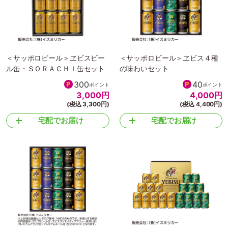
＜サッポロビール＞ヱビスビー
＜サッポロビール＞ヱビス４種
ル缶・ＳＯＲＡＣＨＩ缶セット
の味わいセット
300
40
ポイント
ポイント
3,000
円
4,000
円
(税込 3,300円)
(税込 4,400円)
宅配でお届け
宅配でお届け