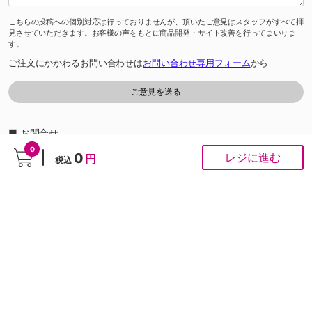
こちらの投稿への個別対応は行っておりませんが、頂いたご意見はスタッフがすべて拝
見させていただきます。お客様の声をもとに商品開発・サイト改善を行ってまいりま
す。
ご注文にかかわるお問い合わせは
お問い合わせ専用フォーム
から
■ お問合せ
「よくあるご質問」は
こちら
から
0
0
レジに進む
円
税込
0120-37-1947
ゆめオンラインカスタマーセンター［受付時間］あさ10時～夕方6時
※通話料は無料です。
※ネット専用のお問合せ先です。ご注文は受け付けておりません。
PCサイト
Copyright © IZUMI Co.,Ltd. All rights reserved.