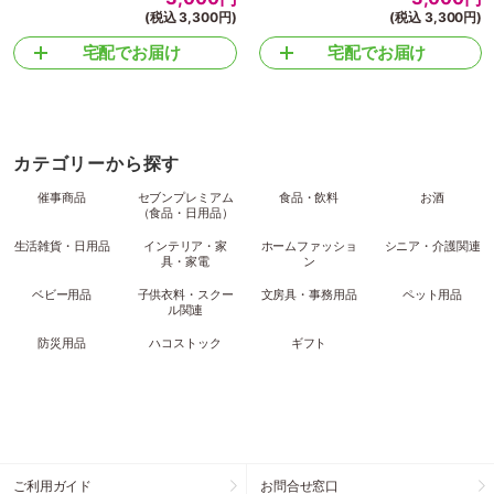
(税込 3,300円)
(税込 3,300円)
宅配でお届け
宅配でお届け
カテゴリーから探す
催事商品
セブンプレミアム
食品・飲料
お酒
（食品・日用品）
生活雑貨・日用品
インテリア・家
ホームファッショ
シニア・介護関連
具・家電
ン
ベビー用品
子供衣料・スクー
文房具・事務用品
ペット用品
ル関連
防災用品
ハコストック
ギフト
ご利用ガイド
お問合せ窓口