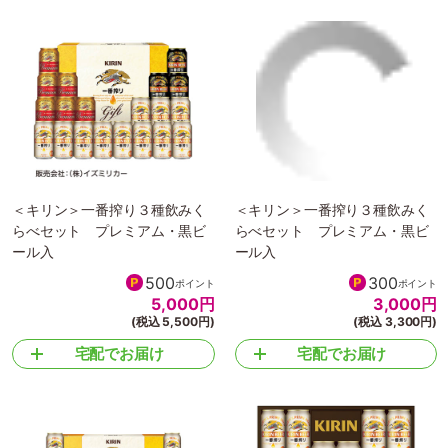
＜キリン＞一番搾り３種飲みく
＜キリン＞一番搾り３種飲みく
らべセット プレミアム・黒ビ
らべセット プレミアム・黒ビ
ール入
ール入
500
300
ポイント
ポイント
5,000
円
3,000
円
(税込 5,500円)
(税込 3,300円)
宅配でお届け
宅配でお届け