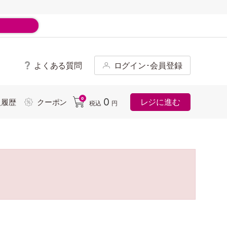
よくある質問
ログイン･会員登録
ド
0
0
レジに進む
入履歴
クーポン
税込
円