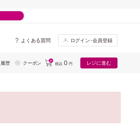
よくある質問
ログイン･会員登録
ド
0
0
レジに進む
入履歴
クーポン
税込
円