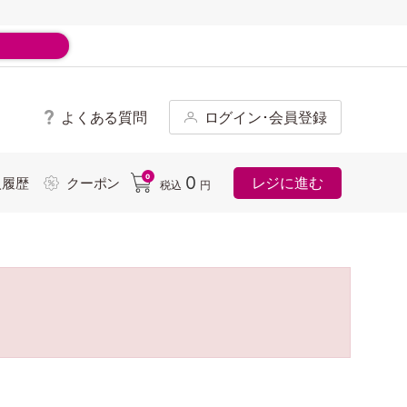
よくある質問
ログイン･会員登録
ド
0
0
レジに進む
入履歴
クーポン
税込
円