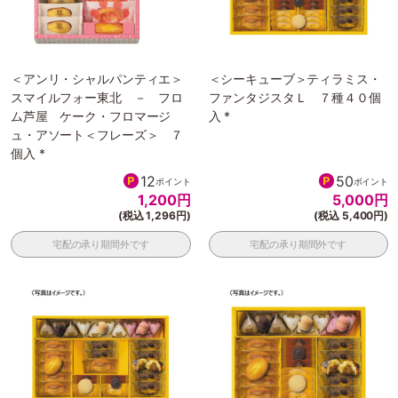
＜アンリ・シャルパンティエ＞
＜シーキューブ＞ティラミス・
スマイルフォー東北 － フロ
ファンタジスタＬ ７種４０個
ム芦屋 ケーク・フロマージ
入 *
ュ・アソート＜フレーズ＞ ７
個入 *
12
50
ポイント
ポイント
1,200
円
5,000
円
(税込 1,296円)
(税込 5,400円)
宅配の承り期間外です
宅配の承り期間外です