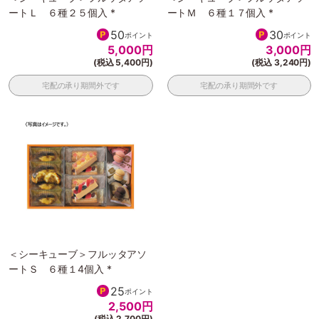
ートＬ ６種２５個入 *
ートＭ ６種１７個入 *
50
30
ポイント
ポイント
5,000
円
3,000
円
(税込 5,400円)
(税込 3,240円)
宅配の承り期間外です
宅配の承り期間外です
＜シーキューブ＞フルッタアソ
ートＳ ６種１4個入 *
25
ポイント
2,500
円
(税込 2,700円)