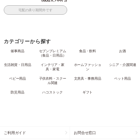
宅配の承り期間外です
カテゴリーから探す
催事商品
セブンプレミアム
食品・飲料
お酒
（食品・日用品）
生活雑貨・日用品
インテリア・家
ホームファッショ
シニア・介護関連
具・家電
ン
ベビー用品
子供衣料・スクー
文房具・事務用品
ペット用品
ル関連
防災用品
ハコストック
ギフト
ご利用ガイド
お問合せ窓口