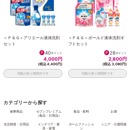
＜Ｐ＆Ｇ＞アリエール液体洗剤
＜Ｐ＆Ｇ＞ボールド液体洗剤ギ
セット
フトセット
40
28
ポイント
ポイント
4,000
円
2,800
円
(税込 4,400円)
(税込 3,080円)
宅配の承り期間外です
宅配の承り期間外です
カテゴリーから探す
催事商品
セブンプレミアム
食品・飲料
お酒
（食品・日用品）
生活雑貨・日用品
インテリア・家
ホームファッショ
シニア・介護関連
具・家電
ン