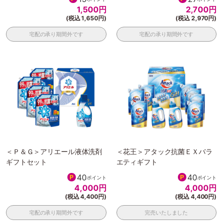
1,500
円
2,700
円
(税込 1,650円)
(税込 2,970円)
宅配の承り期間外です
宅配の承り期間外です
＜Ｐ＆Ｇ＞アリエール液体洗剤
＜花王＞アタック抗菌ＥＸバラ
ギフトセット
エティギフト
40
40
ポイント
ポイント
4,000
円
4,000
円
(税込 4,400円)
(税込 4,400円)
宅配の承り期間外です
完売いたしました