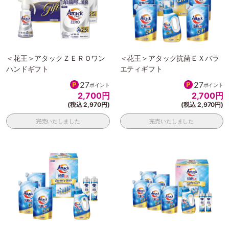
＜花王＞アタックＺＥＲＯワン
＜花王＞アタック抗菌ＥＸバラ
ハンドギフト
エティギフト
27
27
ポイント
ポイント
2,700
円
2,700
円
(税込 2,970円)
(税込 2,970円)
完売いたしました
完売いたしました