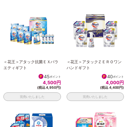
＜花王＞アタック抗菌ＥＸバラ
＜花王＞アタックＺＥＲＯワン
エティギフト
ハンドギフト
45
40
ポイント
ポイント
4,500
円
4,000
円
(税込 4,950円)
(税込 4,400円)
完売いたしました
完売いたしました