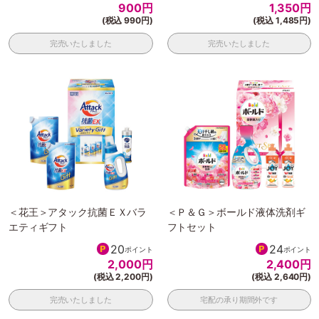
900
円
1,350
円
(税込 990円)
(税込 1,485円)
完売いたしました
完売いたしました
＜花王＞アタック抗菌ＥＸバラ
＜Ｐ＆Ｇ＞ボールド液体洗剤ギ
エティギフト
フトセット
20
24
ポイント
ポイント
2,000
円
2,400
円
(税込 2,200円)
(税込 2,640円)
完売いたしました
宅配の承り期間外です