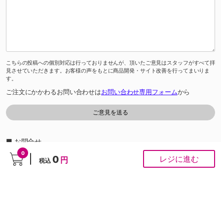
こちらの投稿への個別対応は行っておりませんが、頂いたご意見はスタッフがすべて拝
見させていただきます。お客様の声をもとに商品開発・サイト改善を行ってまいりま
す。
ご注文にかかわるお問い合わせは
お問い合わせ専用フォーム
から
■ お問合せ
「よくあるご質問」は
こちら
から
0
0
レジに進む
円
税込
0120-37-1947
ゆめオンラインカスタマーセンター［受付時間］あさ10時～夕方6時
※通話料は無料です。
※ネット専用のお問合せ先です。ご注文は受け付けておりません。