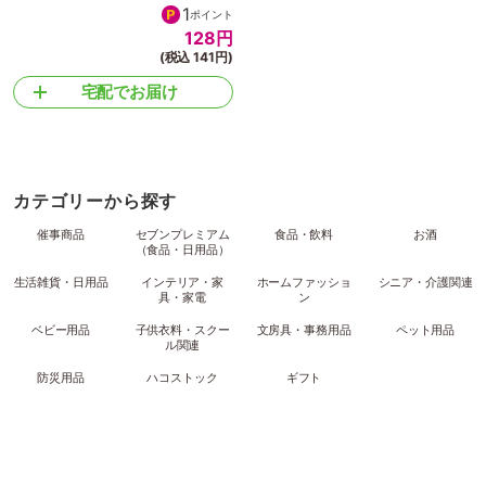
1
ポイント
128
円
(税込 141円)
宅配でお届け
カテゴリーから探す
催事商品
セブンプレミアム
食品・飲料
お酒
（食品・日用品）
生活雑貨・日用品
インテリア・家
ホームファッショ
シニア・介護関連
具・家電
ン
ベビー用品
子供衣料・スクー
文房具・事務用品
ペット用品
ル関連
防災用品
ハコストック
ギフト