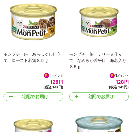
モンプチ 缶 あらほぐし仕立
モンプチ 缶 テリーヌ仕立
て ロースト若鶏８５ｇ
て なめらか舌平目 海老入り
８５ｇ
1
1
ポイント
ポイント
128
円
128
円
(税込 141円)
(税込 141円)
宅配でお届け
宅配でお届け