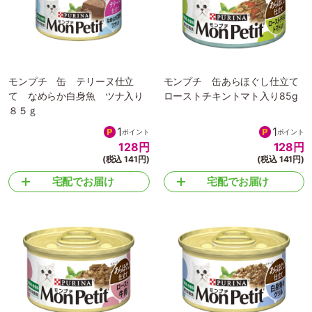
モンプチ 缶 テリーヌ仕立
モンプチ 缶あらほぐし仕立て
て なめらか白身魚 ツナ入り
ローストチキントマト入り85g
８５ｇ
1
1
ポイント
ポイント
128
円
128
円
(税込 141円)
(税込 141円)
宅配でお届け
宅配でお届け