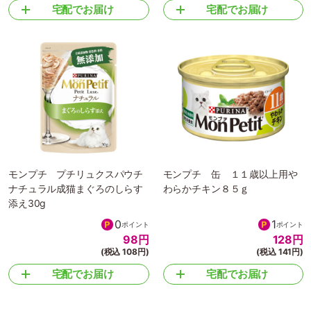
宅配でお届け
宅配でお届け
モンプチ プチリュクスパウチ
モンプチ 缶 １１歳以上用や
ナチュラル成猫まぐろのしらす
わらかチキン８５ｇ
添え30g
0
1
ポイント
ポイント
98
円
128
円
(税込 108円)
(税込 141円)
宅配でお届け
宅配でお届け