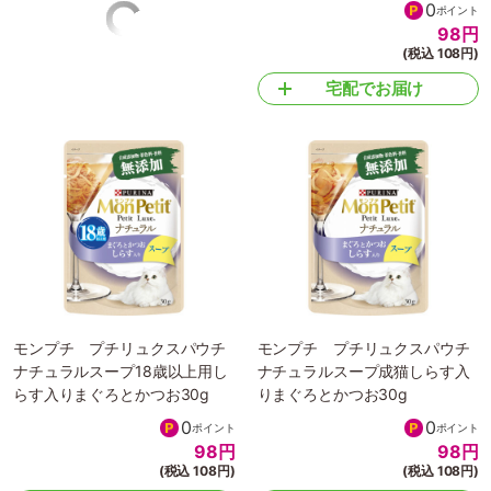
0
0
ポイント
ポイント
98
円
98
円
(税込 108円)
(税込 108円)
宅配でお届け
宅配でお届け
モンプチ プチリュクスパウチ
モンプチ プチリュクスパウチ
ナチュラルスープ18歳以上用し
ナチュラルスープ成猫しらす入
らす入りまぐろとかつお30g
りまぐろとかつお30g
0
0
ポイント
ポイント
98
円
98
円
(税込 108円)
(税込 108円)