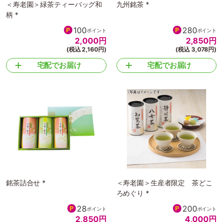
＜寿老園＞緑茶ティーバッグ和
九州銘茶 *
柄 *
100
280
ポイント
ポイント
2,000
円
2,850
円
(税込 2,160円)
(税込 3,078円)
宅配でお届け
宅配でお届け
銘茶詰合せ *
＜寿老園＞生産者限定 茶どこ
ろめぐり *
28
200
ポイント
ポイント
2,850
円
4,000
円