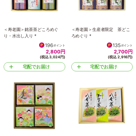
＜寿老園＞銘茶茶どころめぐ
＜寿老園＞生産者限定 茶どこ
り・水出し入り *
ろめぐり *
196
135
ポイント
ポイント
2,800
円
2,700
円
(税込 3,024円)
(税込 2,916円)
宅配でお届け
宅配でお届け