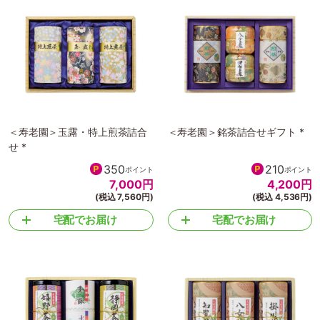
＜寿老園＞玉露・特上煎茶詰合
＜寿老園＞銘茶詰合せギフト *
せ *
350
210
ポイント
ポイント
7,000
円
4,200
円
(税込 7,560円)
(税込 4,536円)
宅配でお届け
宅配でお届け