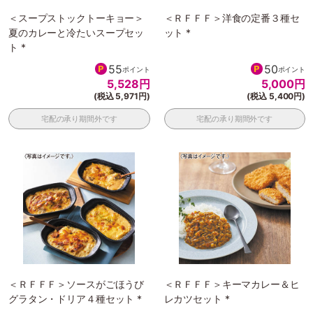
＜スープストックトーキョー＞
＜ＲＦＦＦ＞洋食の定番３種セ
夏のカレーと冷たいスープセッ
ット *
ト *
55
50
ポイント
ポイント
5,528
円
5,000
円
(税込 5,971円)
(税込 5,400円)
宅配の承り期間外です
宅配の承り期間外です
＜ＲＦＦＦ＞ソースがごほうび
＜ＲＦＦＦ＞キーマカレー＆ヒ
グラタン・ドリア４種セット *
レカツセット *