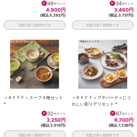
49
34
ポイント
ポイント
4,900
円
3,460
円
(税込 5,292円)
(税込 3,737円)
宅配の承り期間外です
宅配の承り期間外です
＜ＲＦＦＦ＞スープ４種セット
＜ＲＦＦＦ＞プチパーティにう
*
れしい彩りデリセット *
32
67
ポイント
ポイント
3,250
円
6,700
円
(税込 3,510円)
(税込 7,236円)
宅配の承り期間外です
宅配の承り期間外です