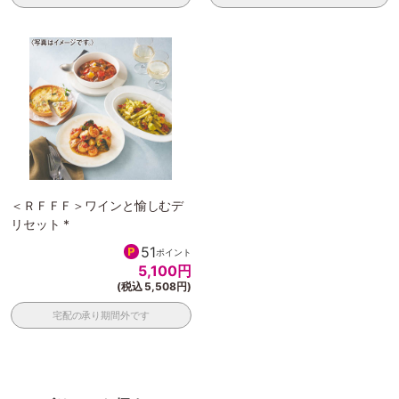
＜ＲＦＦＦ＞ワインと愉しむデ
リセット *
51
ポイント
5,100
円
(税込 5,508円)
宅配の承り期間外です