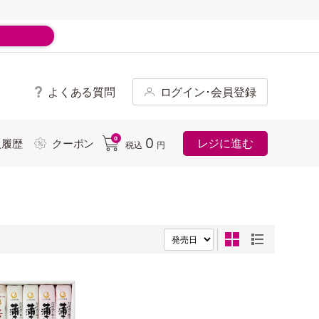
よくある質問
ログイン･会員登録
ド
0
0
レジに進む
入履歴
クーポン
税込
円