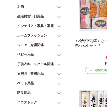
お酒
生活雑貨・日用品
インテリア・家具・家電
ホームファッション
＜松野下蒲鉾＞さ
シニア・介護関連
豚ハムセット *
ベビー用品
(
子供衣料・スクール関連
宅配でお
文房具・事務用品
ペット用品
防災用品
ハコストック