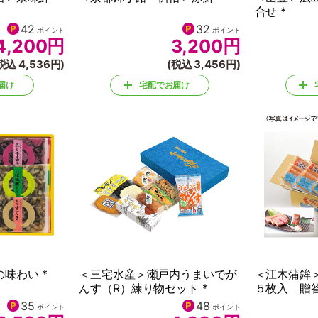
合せ *
42
32
ポイント
ポイント
4,200
円
3,200
円
税込 4,536円)
(税込 3,456円)
届け
宅配でお届け
味わい *
＜三宅水産＞瀬戸内うまいでが
＜江木蒲鉾
んす（R）練り物セット *
５枚入 贈答
35
48
ポイント
ポイント