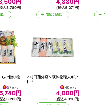
3,500
円
4,880
円
税込 3,780円)
(税込 5,271円)
届け
宅配でお届け
からの贈り物
＜村田蒲鉾店＞萩練物職人ギフ
ト *
57
40
ポイント
ポイント
5,740
円
4,000
円
税込 6,200円)
(税込 4,320円)