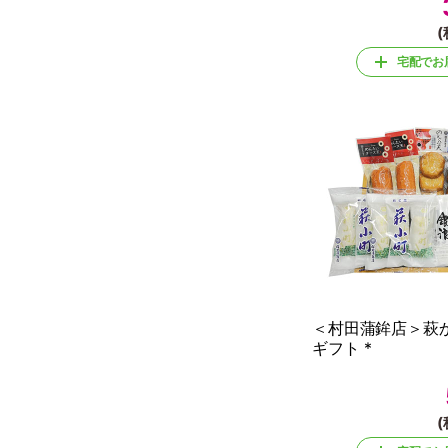
(
宅配でお
＜村田蒲鉾店＞萩
ギフト *
(