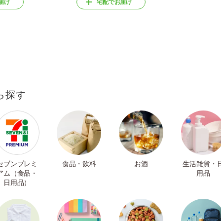
届け
宅配でお届け
ら探す
セブンプレミ
食品・飲料
お酒
生活雑貨・
アム（食品・
用品
日用品）