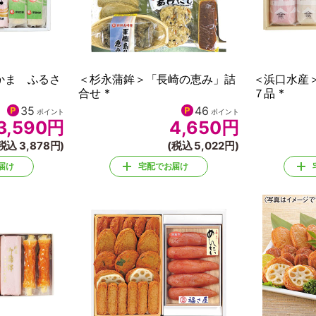
かま ふるさ
＜杉永蒲鉾＞「長崎の恵み」詰
＜浜口水産
合せ *
７品 *
35
46
ポイント
ポイント
3,590
円
4,650
円
税込 3,878円)
(税込 5,022円)
届け
宅配でお届け