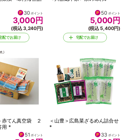
30
50
ポイント
ポイント
3,000
円
5,000
円
(税込 3,240円)
(税込 5,400円)
宅配でお届け
宅配でお届け
＞赤てん真空袋 ２
＜山豊＞広島菜ざるめん詰合せ
用 *
*
51
33
ポイント
ポイント