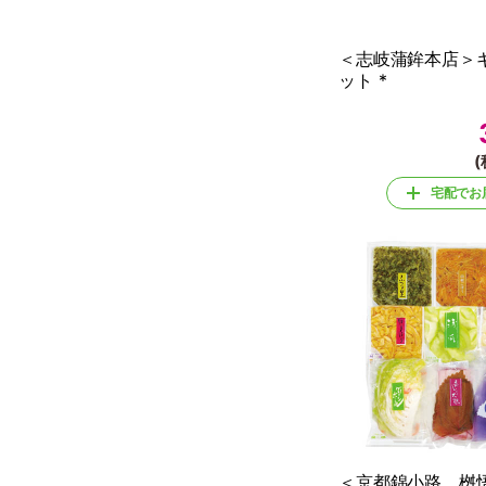
＜志岐蒲鉾本店＞
ット *
(
宅配でお
＜京都錦小路 桝悟