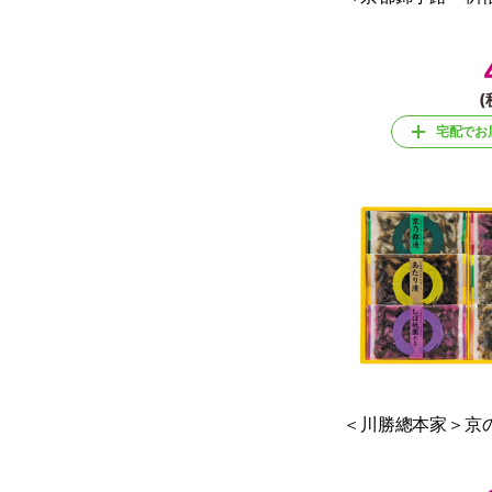
(
宅配でお
＜川勝總本家＞京の