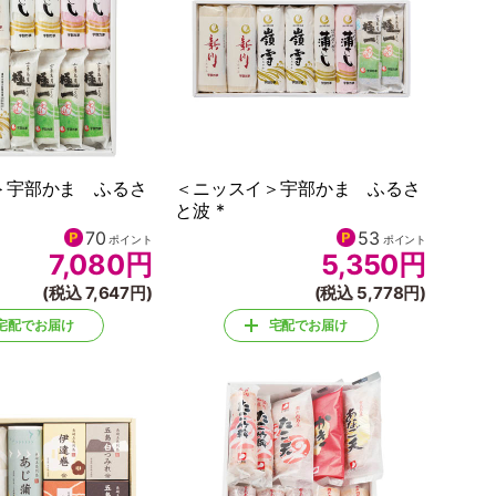
＞宇部かま ふるさ
＜ニッスイ＞宇部かま ふるさ
と波 *
70
53
ポイント
ポイント
7,080
円
5,350
円
(税込 7,647円)
(税込 5,778円)
宅配でお届け
宅配でお届け