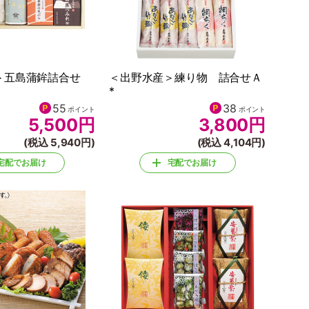
＞五島蒲鉾詰合せ
＜出野水産＞練り物 詰合せＡ
*
55
38
ポイント
ポイント
5,500
円
3,800
円
(税込 5,940円)
(税込 4,104円)
宅配でお届け
宅配でお届け