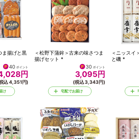
つま揚げと黒
＜松野下蒲鉾＞古来の味さつま
＜ニッスイ
揚げセット *
と磯 *
40
30
ポイント
ポイント
4,028
円
3,095
円
税込 4,351円)
(税込 3,343円)
届け
宅配でお届け