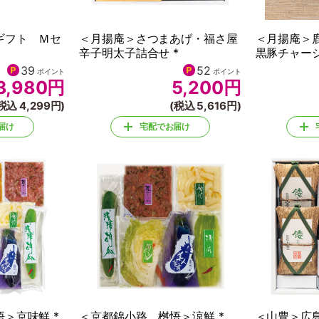
ギフト Ｍセ
＜月揚庵＞さつまあげ・福さ屋
＜月揚庵＞
辛子明太子詰合せ *
黒豚チャーシ
39
52
ポイント
ポイント
3,980
円
5,200
円
税込 4,299円)
(税込 5,616円)
届け
宅配でお届け
＞京味鮮 *
＜京都錦小路 桝悟＞涼鮮 *
＜山豊＞広