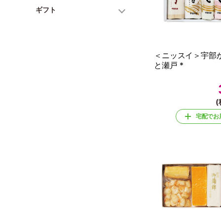
ギフト
＜ニッスイ＞宇部
と瀬戸 *
(
宅配でお