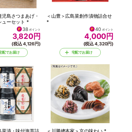
鹿児島さつまあげ・
＜山豊＞広島菜創作漬物詰合せ
ューセット *
*
38
40
ポイント
ポイント
3,820
円
4,000
円
(税込 4,126円)
(税込 4,320円)
宅配でお届け
宅配でお届け
島菜漬・味付海苔詰
＜川勝總本家＞京の味わい *