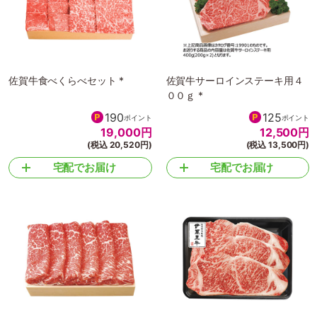
佐賀牛食べくらべセット *
佐賀牛サーロインステーキ用４
００ｇ *
190
125
ポイント
ポイント
19,000
円
12,500
円
(税込 20,520円)
(税込 13,500円)
宅配でお届け
宅配でお届け