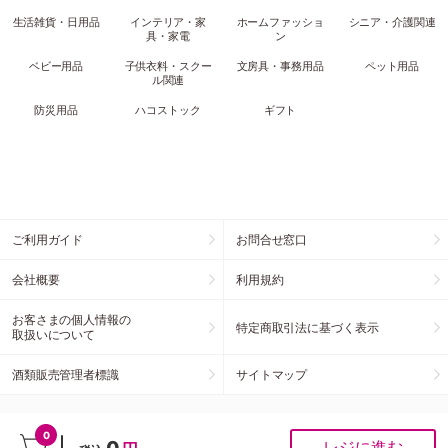
生活雑貨・日用品
インテリア・家
ホームファッショ
シニア・介護関連
具・家電
ン
ベビー用品
子供衣料・スクー
文房具・事務用品
ペット用品
ル関連
防災用品
ハコストック
ギフト
ご利用ガイド
お問合せ窓口
会社概要
利用規約
お客さまの個人情報の
特定商取引法に基づく表示
取扱いについて
酒類販売管理者標識
サイトマップ
お客様の声をお聞かせください
0
レジに進む