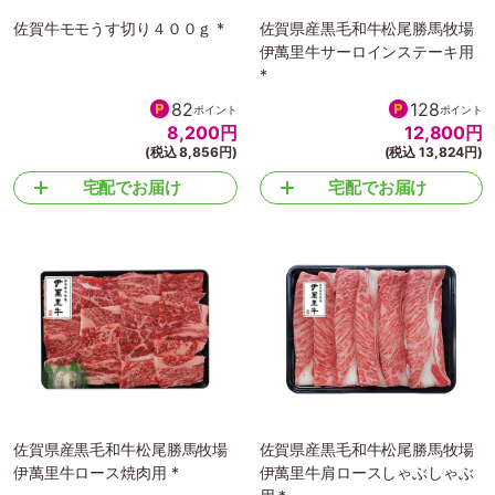
佐賀牛モモうす切り４００ｇ *
佐賀県産黒毛和牛松尾勝馬牧場
伊萬里牛サーロインステーキ用
*
82
128
ポイント
ポイント
8,200
円
12,800
円
(税込 8,856円)
(税込 13,824円)
宅配でお届け
宅配でお届け
佐賀県産黒毛和牛松尾勝馬牧場
佐賀県産黒毛和牛松尾勝馬牧場
伊萬里牛ロース焼肉用 *
伊萬里牛肩ロースしゃぶしゃぶ