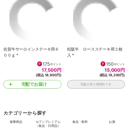
佐賀牛サーロインステーキ用６
松阪牛 ロースステーキ用２枚
００ｇ *
入 *
175
150
ポイント
ポイント
17,500
円
15,000
円
(税込 18,900円)
(税込 16,200円)
宅配でお届け
宅配の承り期間外です
カテゴリーから探す
催事商品
セブンプレミアム
食品・飲料
お酒
（食品・日用品）