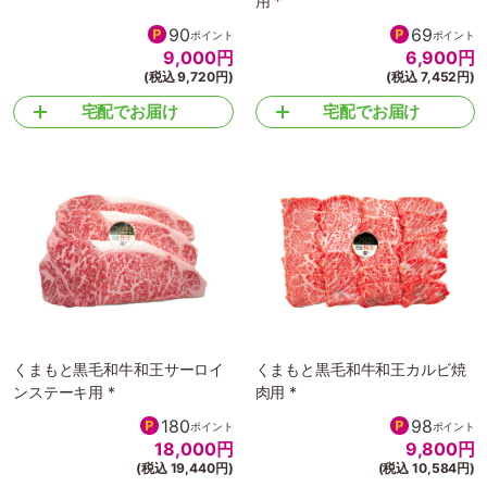
用 *
90
69
ポイント
ポイント
9,000
円
6,900
円
(税込 9,720円)
(税込 7,452円)
宅配でお届け
宅配でお届け
くまもと黒毛和牛和王サーロイ
くまもと黒毛和牛和王カルビ焼
ンステーキ用 *
肉用 *
180
98
ポイント
ポイント
18,000
円
9,800
円
(税込 19,440円)
(税込 10,584円)