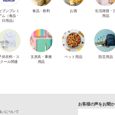
セブンプレミ
食品・飲料
お酒
生活雑貨・
アム（食品・
用品
日用品）
子供衣料・ス
文房具・事務
ペット用品
防災用品
クール関連
用品
お客様の声をお聞か
扱いについて