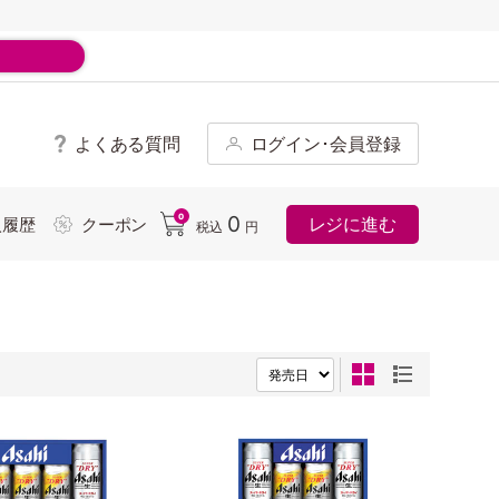
よくある質問
ログイン･会員登録
ド
0
0
レジに進む
入履歴
クーポン
税込
円