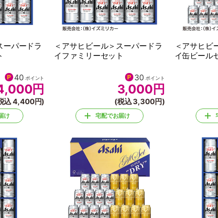
スーパードラ
＜アサヒビール＞スーパードラ
＜アサヒビ
ト
イファミリーセット
イ缶ビール
40
30
ポイント
ポイント
4,000
円
3,000
円
税込 4,400円)
(税込 3,300円)
届け
宅配でお届け