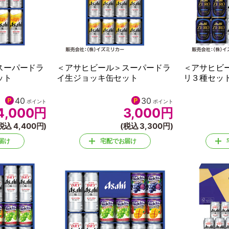
スーパードラ
＜アサヒビール＞スーパードラ
＜アサヒビ
ット
イ生ジョッキ缶セット
リ３種セッ
40
30
ポイント
ポイント
4,000
円
3,000
円
税込 4,400円)
(税込 3,300円)
届け
宅配でお届け