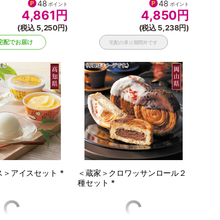
48
48
ポイント
ポイント
4,861
円
4,850
円
(税込 5,250円)
(税込 5,238円)
宅配でお届け
宅配の承り期間外です
＞アイスセット *
＜蔵家＞クロワッサンロール２
種セット *
42
40
ポイント
ポイント
4,280
円
4,000
円