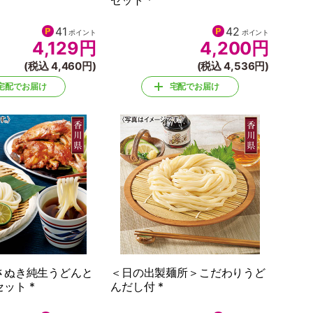
セット *
41
42
ポイント
ポイント
4,129
円
4,200
円
(税込 4,460円)
(税込 4,536円)
宅配でお届け
宅配でお届け
さぬき純生うどんと
＜日の出製麺所＞こだわりうど
ット *
んだし付 *