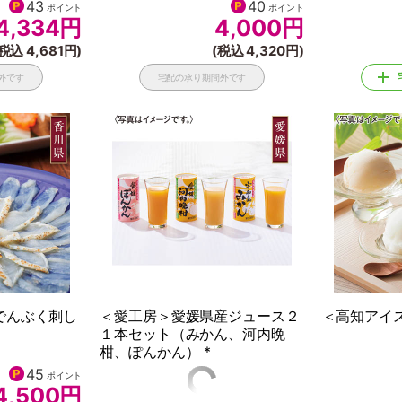
43
40
ポイント
ポイント
4,334
円
4,000
円
税込 4,681円)
(税込 4,320円)
外です
宅配の承り期間外です
でんぶく刺し
＜愛工房＞愛媛県産ジュース２
＜高知アイス
１本セット（みかん、河内晩
柑、ぽんかん） *
45
46
ポイント
ポイント
4,500
円
4,600
円