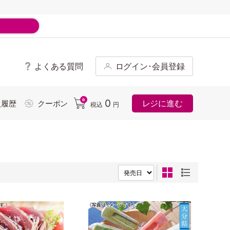
よくある質問
ログイン･会員登録
ド
0
0
レジに進む
入履歴
クーポン
税込
円