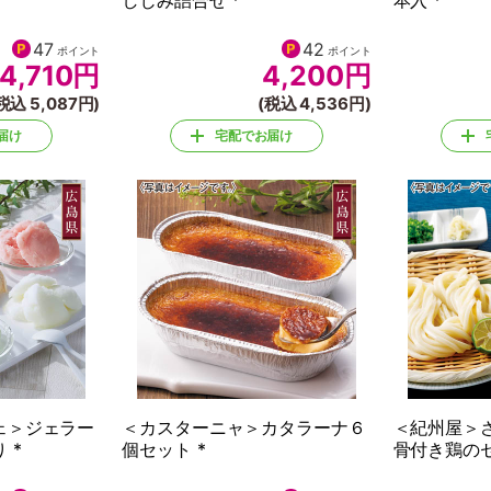
しじみ詰合せ *
本入 *
47
42
ポイント
ポイント
4,710
円
4,200
円
税込 5,087円)
(税込 4,536円)
届け
宅配でお届け
ェ＞ジェラー
＜カスターニャ＞カタラーナ６
＜紀州屋＞
 *
個セット *
骨付き鶏のセ