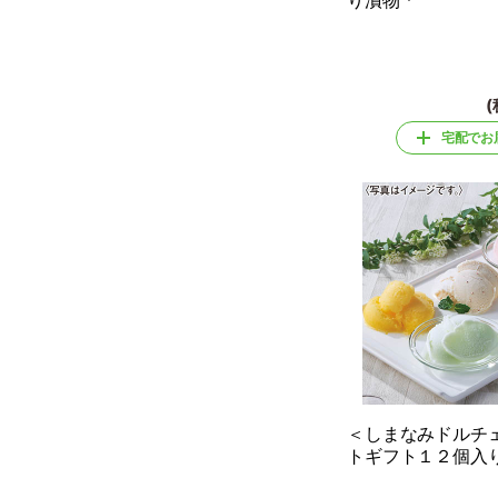
り漬物 *
(
宅配でお
＜しまなみドルチ
トギフト１２個入り