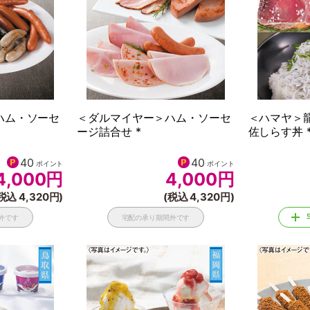
ハム・ソーセ
＜ダルマイヤー＞ハム・ソーセ
＜ハマヤ＞
ージ詰合せ *
佐しらす丼 
40
40
ポイント
ポイント
4,000
円
4,000
円
税込 4,320円)
(税込 4,320円)
外です
宅配の承り期間外です