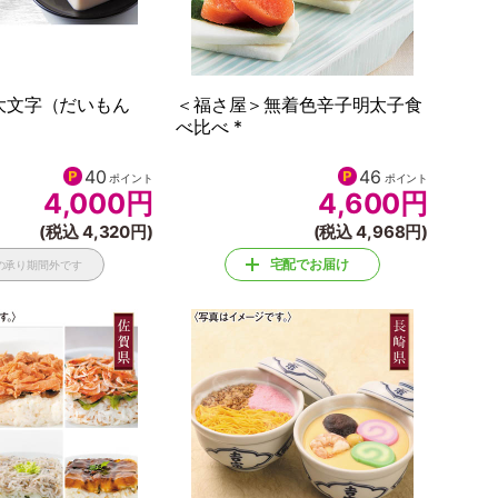
大文字（だいもん
＜福さ屋＞無着色辛子明太子食
べ比べ *
40
46
ポイント
ポイント
4,000
円
4,600
円
(税込 4,320円)
(税込 4,968円)
宅配でお届け
の承り期間外です