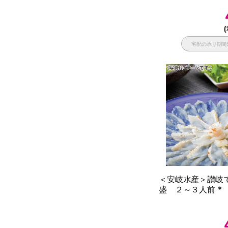
(
宅配の承り期間
＜安岐水産＞讃岐
盛 ２～３人前 *