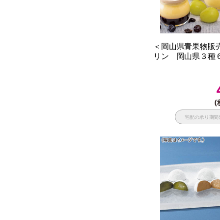
＜岡山県青果物販
リン 岡山県３種６
(
宅配の承り期間