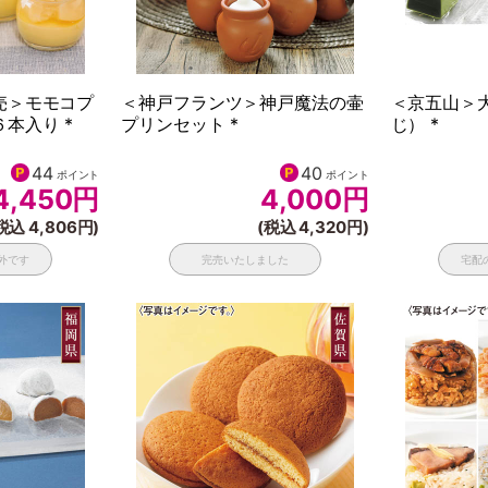
売＞モモコプ
＜神戸フランツ＞神戸魔法の壷
＜京五山＞
本入り *
プリンセット *
じ） *
44
40
ポイント
ポイント
4,450
円
4,000
円
税込 4,806円)
(税込 4,320円)
外です
完売いたしました
宅配