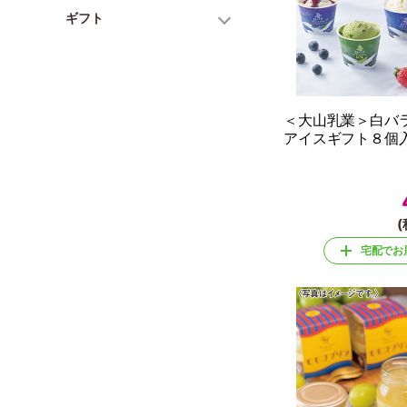
ギフト
＜大山乳業＞白バ
アイスギフト８個入
(
宅配でお