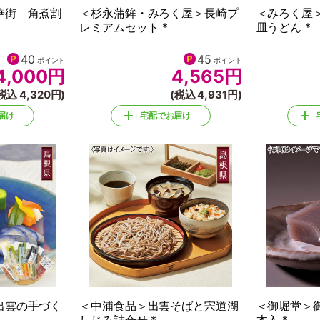
華街 角煮割
＜杉永蒲鉾・みろく屋＞長崎プ
＜みろく屋
レミアムセット *
皿うどん *
40
45
ポイント
ポイント
4,000
円
4,565
円
税込 4,320円)
(税込 4,931円)
届け
宅配でお届け
出雲の手づく
＜中浦食品＞出雲そばと宍道湖
＜御堀堂＞