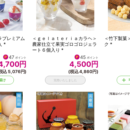
ラプレミアム
＜ｇｅｌａｔｅｒｉａカラヘ＞
＜竹下製菓
 *
農家仕立て果実ゴロゴロジェラ
ク *
ート６個入り *
47
45
ポイント
ポイント
4,700
円
4,500
円
税込 5,076円)
(税込 4,860円)
届け
完売いたしました