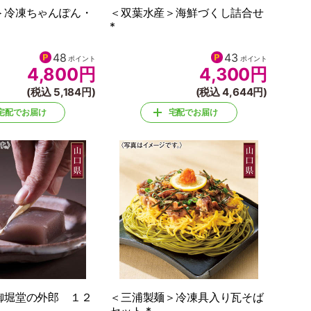
＞冷凍ちゃんぽん・
＜双葉水産＞海鮮づくし詰合せ
*
48
43
ポイント
ポイント
4,800
円
4,300
円
(税込 5,184円)
(税込 4,644円)
宅配でお届け
宅配でお届け
御堀堂の外郎 １２
＜三浦製麺＞冷凍具入り瓦そば