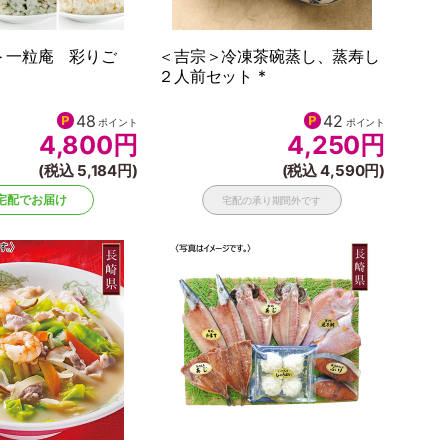
＞一粒庵 彩りご
＜吉宗＞冷凍茶碗蒸し、蒸寿し
２人前セット *
48
42
ポイント
ポイント
4,800
円
4,250
円
(税込 5,184円)
(税込 4,590円)
宅配でお届け
宅配の承り期間外です