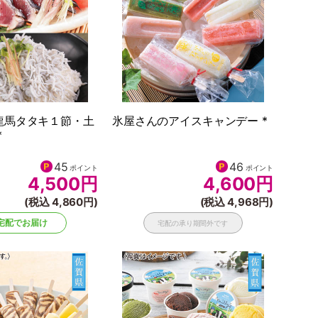
龍馬タタキ１節・土
氷屋さんのアイスキャンデー *
*
45
46
ポイント
ポイント
4,500
円
4,600
円
(税込 4,860円)
(税込 4,968円)
宅配でお届け
宅配の承り期間外です