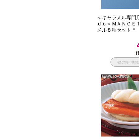
＜キャラメル専門
ｄｏ＞ＭＡＮＧＥ
メル８種セット *
(
宅配の承り期間