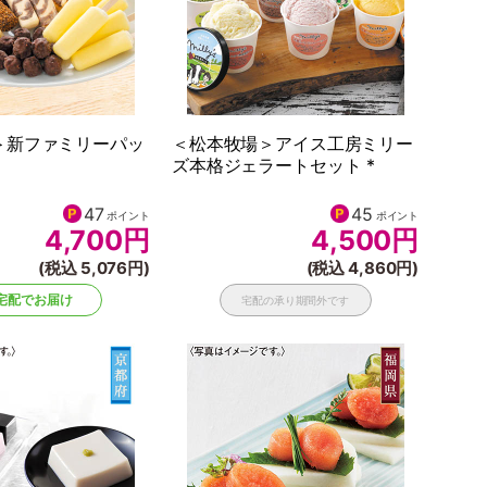
＞新ファミリーパッ
＜松本牧場＞アイス工房ミリー
ズ本格ジェラートセット *
47
45
ポイント
ポイント
4,700
円
4,500
円
(税込 5,076円)
(税込 4,860円)
宅配でお届け
宅配の承り期間外です