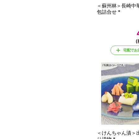
＜蘇州林＞長崎中
包詰合せ *
(
宅配でお
＜けんちゃん漬＞