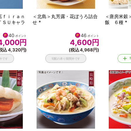
店ｆｉｒａｎ
＜北島＞丸芳露・花ぼうろ詰合
＜唐房米穀
ＴＳＵキャラ
せ *
飯 ６種 *
40
46
ポイント
ポイント
4,000
円
4,600
円
税込 4,320円)
(税込 4,968円)
外です
宅配の承り期間外です