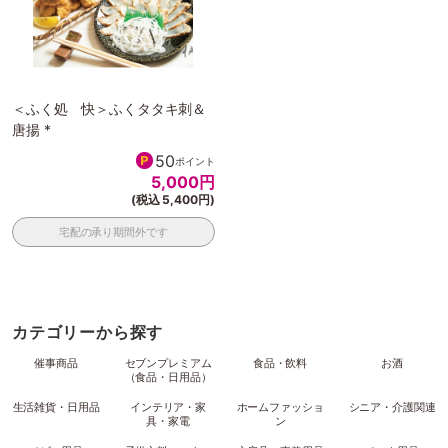
＜ふく処 快＞ふくタタキ刺＆
唐揚 *
50
ポイント
5,000
円
(税込 5,400円)
宅配の承り期間外です
カテゴリーから探す
催事商品
セブンプレミアム
食品・飲料
お酒
（食品・日用品）
生活雑貨・日用品
インテリア・家
ホームファッショ
シニア・介護関連
具・家電
ン