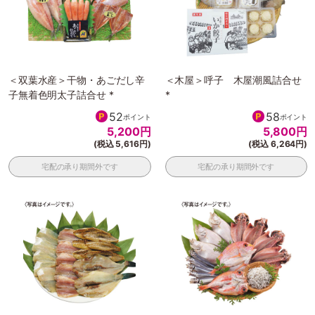
＜双葉水産＞干物・あごだし辛
＜木屋＞呼子 木屋潮風詰合せ
子無着色明太子詰合せ *
*
52
58
ポイント
ポイント
5,200
円
5,800
円
(税込 5,616円)
(税込 6,264円)
宅配の承り期間外です
宅配の承り期間外です