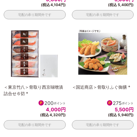
(税込 4,104円)
(税込 5,400円)
宅配の承り期間外です
宅配の承り期間外です
＜東京竹八＞骨取り西京味噌漬
＜国近商店＞骨取りふぐ御膳 *
詰合せ６切 *
200
275
ポイント
ポイント
4,000
円
5,500
円
(税込 4,320円)
(税込 5,940円)
宅配の承り期間外です
宅配の承り期間外です