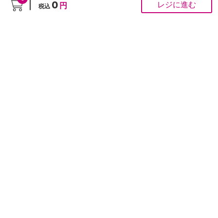
0
レジに進む
円
税込
こちらの投稿への個別対応は行っておりませんが、頂いたご意見はスタッフがすべて拝
見させていただきます。お客様の声をもとに商品開発・サイト改善を行ってまいりま
す。
ご注文にかかわるお問い合わせは
お問い合わせ専用フォーム
から
■ お問合せ
「よくあるご質問」は
こちら
から
0120-37-1947
ゆめオンラインカスタマーセンター［受付時間］あさ10時～夕方6時
※通話料は無料です。
※ネット専用のお問合せ先です。ご注文は受け付けておりません。
PCサイト