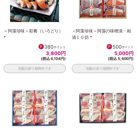
＜阿藻珍味＞彩肴（いろどり）
＜阿藻珍味＞阿藻の味噌漬・粕
*
漬１０切 *
380
500
ポイント
ポイント
3,800
円
5,000
円
(税込 4,104円)
(税込 5,400円)
宅配の承り期間外です
宅配の承り期間外です