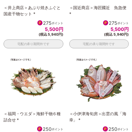
＜井上商店＞あぶり焼きふぐと
＜国近商店＞海匠國近 魚急便
国産干物セット *
*
275
275
ポイント
ポイント
5,500
円
5,500
円
(税込 5,940円)
(税込 5,940円)
宅配の承り期間外です
宅配の承り期間外です
＜福岡・ウエダ＞海鮮干物６種
＜小伊津海旬房＞出雲の風「海
詰合せ *
幸」 *
250
250
ポイント
ポイント