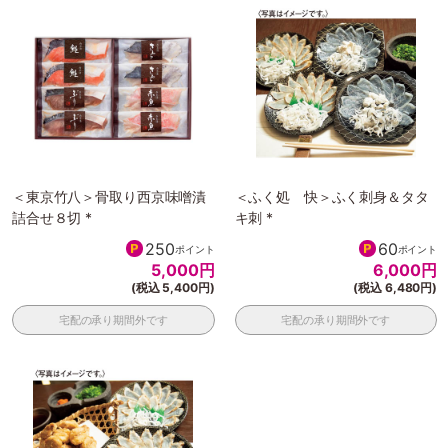
＜東京竹八＞骨取り西京味噌漬
＜ふく処 快＞ふく刺身＆タタ
詰合せ８切 *
キ刺 *
250
60
ポイント
ポイント
5,000
円
6,000
円
(税込 5,400円)
(税込 6,480円)
宅配の承り期間外です
宅配の承り期間外です