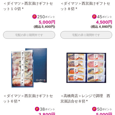
＜ダイマツ＞西京漬けギフトセ
＜ダイマツ＞西京漬けギフトセ
ット１０切 *
ット８切 *
250
45
ポイント
ポイント
5,000
円
4,500
円
(税込 5,400円)
(税込 4,860円)
宅配の承り期間外です
宅配の承り期間外です
＜ダイマツ＞西京漬けギフトセ
＜高橋商店＞レンジで調理 西
ット６切 *
京漬詰合せ８切 *
38
50
ポイント
ポイント
3,800
円
5,000
円