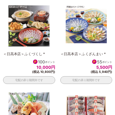
＜日高本店＞ふくづくし *
＜日高本店＞ふくざんまい *
100
55
ポイント
ポイント
10,000
円
5,500
円
(税込 10,800円)
(税込 5,940円)
宅配の承り期間外です
宅配の承り期間外です