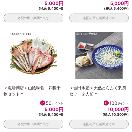
5,000
円
5,000
円
(税込 5,400円)
(税込 5,400円)
宅配の承り期間外です
宅配の承り期間外です
＜魚勝商店＞山陰味覚 四種干
＜吉田水産＞天然とらふぐ刺身
物セット *
セット２人前 *
50
100
ポイント
ポイント
5,000
円
10,000
円
(税込 5,400円)
(税込 10,800円)
宅配の承り期間外です
宅配の承り期間外です