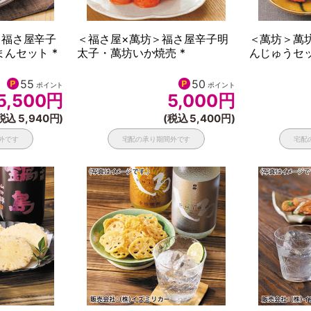
＞福さ屋辛子
＜福さ屋×萬坊＞福さ屋辛子明
＜萬坊＞萬
んセット *
太子・萬坊いか焼売 *
んじゅうセッ
55
50
ポイント
ポイント
5,500
円
5,000
円
税込 5,940円)
(税込 5,400円)
外です
宅配の承り期間外です
宅配