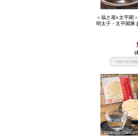
＜福さ屋×太平閣
明太子・太平閣豚ま
(
宅配の承り期間