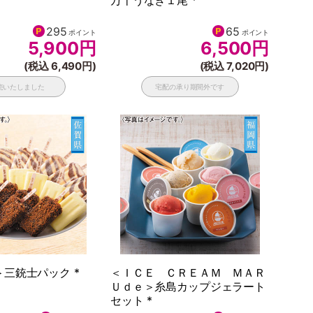
万十うなぎ１尾 *
295
65
ポイント
ポイント
5,900
円
6,500
円
(税込 6,490円)
(税込 7,020円)
売いたしました
宅配の承り期間外です
三銃士パック *
＜ＩＣＥ ＣＲＥＡＭ ＭＡＲ
Ｕｄｅ＞糸島カップジェラート
セット *