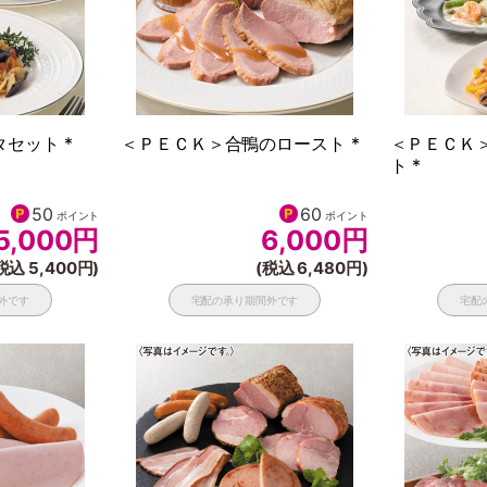
セット *
＜ＰＥＣＫ＞合鴨のロースト *
＜ＰＥＣＫ
ト *
50
60
ポイント
ポイント
5,000
円
6,000
円
税込 5,400円)
(税込 6,480円)
外です
宅配の承り期間外です
宅配