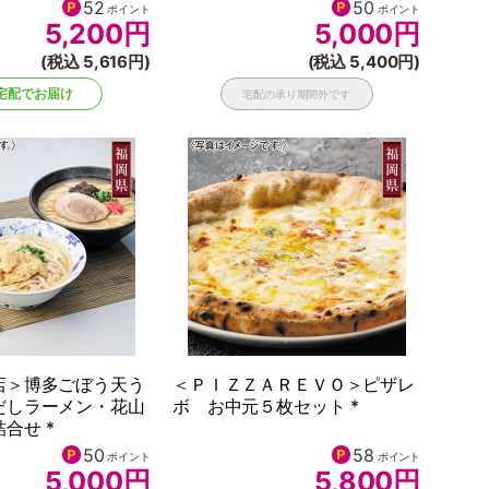
52
50
ポイント
ポイント
5,200
円
5,000
円
(税込 5,616円)
(税込 5,400円)
宅配でお届け
宅配の承り期間外です
店＞博多ごぼう天う
＜ＰＩＺＺＡＲＥＶＯ＞ピザレ
だしラーメン・花山
ボ お中元５枚セット *
合せ *
50
58
ポイント
ポイント
5,000
円
5,800
円