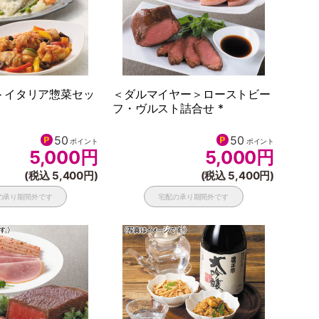
＞イタリア惣菜セッ
＜ダルマイヤー＞ローストビー
フ・ヴルスト詰合せ *
50
50
ポイント
ポイント
5,000
円
5,000
円
(税込 5,400円)
(税込 5,400円)
の承り期間外です
宅配の承り期間外です