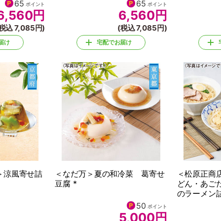
65
65
ポイント
ポイント
6,560
円
6,560
円
税込 7,085円)
(税込 7,085円)
届け
宅配でお届け
＞涼風寄せ詰
＜なだ万＞夏の和冷菜 葛寄せ
＜松原正商
豆腐 *
どん・あご
のラーメン詰
50
50
ポイント
ポイント
5,000
円
5,000
円