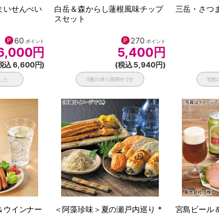
まいせんべい
白岳＆森からし蓮根風味チップ
三岳・さつ
スセット
60
270
ポイント
ポイント
6,000
円
5,400
円
税込 6,600円)
(税込 5,940円)
した
宅配の承り期間外です
宅配
＆ウインナー
＜阿藻珍味＞夏の瀬戸内巡り *
宮島ビール