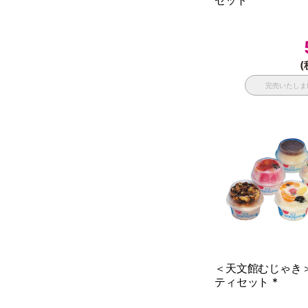
セット
(
完売いたしま
＜天文館むじゃき
ティセット *