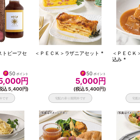
ストビーフセ
＜ＰＥＣＫ＞ラザニアセット *
＜ＰＥＣＫ
込み *
50
50
ポイント
ポイント
5,000
円
5,000
円
税込 5,400円)
(税込 5,400円)
外です
宅配の承り期間外です
宅配