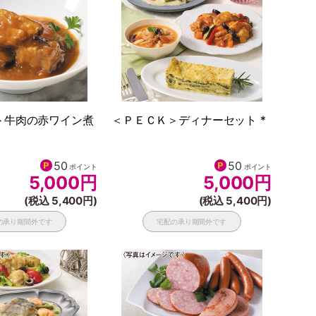
＞牛肉の赤ワイン煮
＜ＰＥＣＫ＞ディナーセット *
50
50
ポイント
ポイント
5,000
円
5,000
円
(税込 5,400円)
(税込 5,400円)
の承り期間外です
宅配の承り期間外です