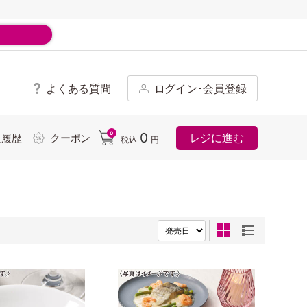
よくある質問
ログイン･会員登録
ド
0
0
レジに進む
入履歴
クーポン
税込
円