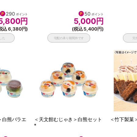
290
50
ポイント
ポイント
5,800
円
5,000
円
税込 6,380円)
(税込 5,400円)
した
宅配の承り期間外です
完
＞白熊バラエ
＜天文館むじゃき＞白熊セット
＜竹下製菓＞
*