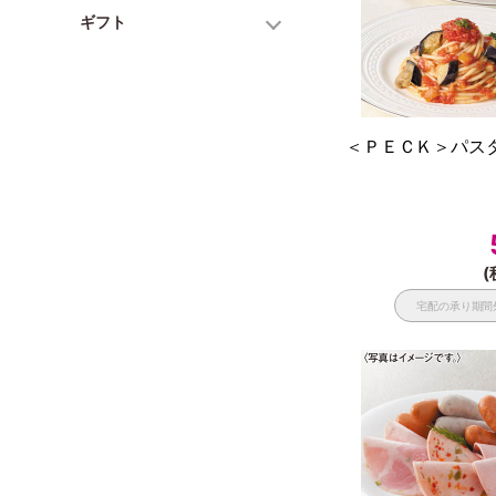
ギフト
＜ＰＥＣＫ＞パスタ
(
宅配の承り期間