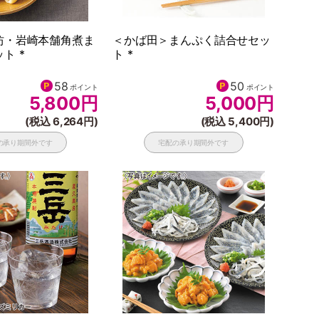
坊・岩崎本舗角煮ま
＜かば田＞まんぷく詰合せセッ
ト *
ト *
58
50
ポイント
ポイント
5,800
円
5,000
円
(税込 6,264円)
(税込 5,400円)
の承り期間外です
宅配の承り期間外です