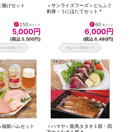
ま揚げセット
＜サンライズフーズ＞とらふぐ
刺身・うにほたてセット *
250
60
ポイント
ポイント
5,000
円
6,000
円
(税込 5,500円)
(税込 6,480円)
の承り期間外です
宅配の承り期間外です
＆福留ハムセット
＜ハマヤ＞龍馬タタキ１節・四