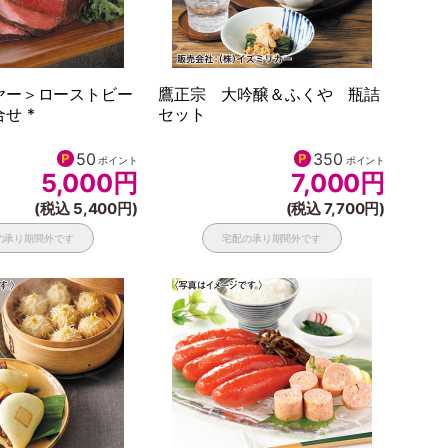
ヤー＞ローストビー
鷹正宗 大吟醸＆ふくや 瓶詰
せ *
セット
50
350
ポイント
ポイント
5,000
円
7,000
円
(税込 5,400円)
(税込 7,700円)
の承り期間外です
宅配の承り期間外です